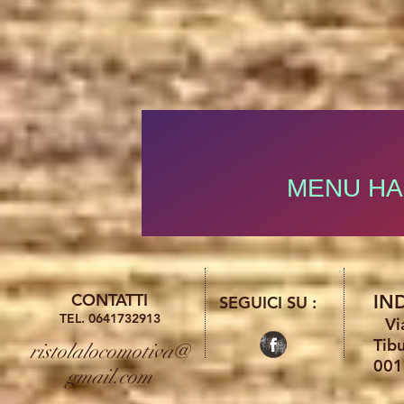
MENU HA
CONTATTI
IN
SEGUICI SU :
TEL. 0641732913
Vi
Tibu
ristolalocomotiva@
001
gmail.com