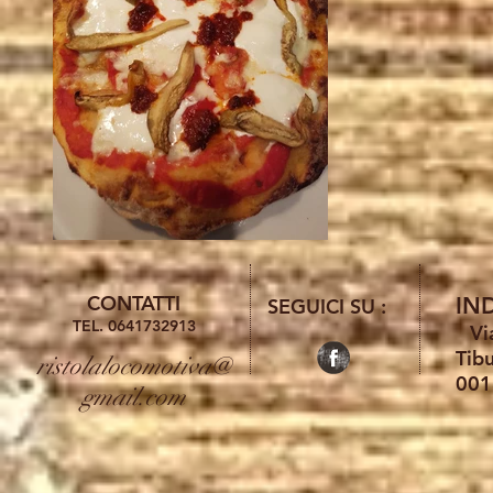
CONTATTI
IN
SEGUICI SU :
TEL. 0641732913
Vi
Tibu
ristolalocomotiva@
001
gmail.com