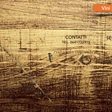
Vini
CONTATTI
SE
TEL. 0641732913
ristolalocomotiva@
gmail.com