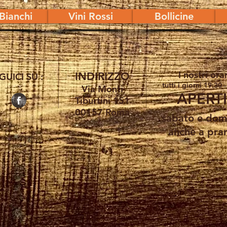
 Bianchi
Vini Rossi
Bollicine
I nostri orar
INDIRIZZO
GUICI SU :
tutti i giorni 19:30 
Via Monti
APER
Tiburtini 151
00157 Roma
sabato e dom
anche a pra