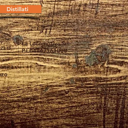
Distillati
i
La Locomotiva Srl
- 23:45
P.I.04747161000
TI
enica
nzo